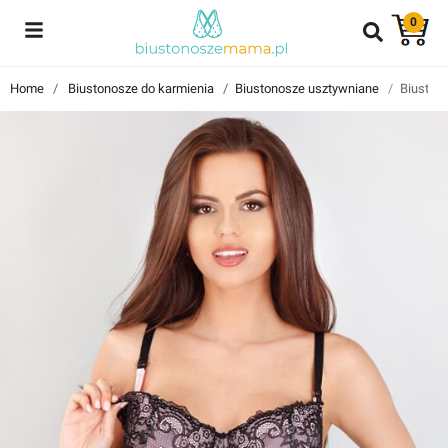
0
Reviews
Home
Biustonosze do karmienia
Biustonosze usztywniane
Biuston
Znajdź i przeczytaj historie użytkowników takich jak Ty!