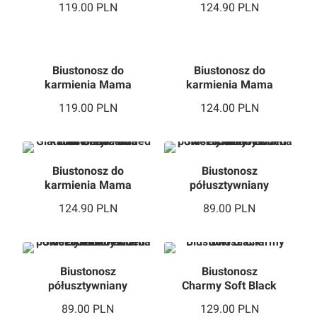
Biustonosz do
Biustonosz do
karmienia Mama
karmienia Mama
Flow Soft Red
Sensi Light Grey
119.00
PLN
124.00
PLN
Biustonosz do
Biustonosz
karmienia Mama
półusztywniany
Glamour Semi
Mama Sweet Semi
124.90
PLN
89.00
PLN
Padded Grey
Padded Grey
Biustonosz
Biustonosz
półusztywniany
Charmy Soft Black
Mama Sweet Semi
89.00
PLN
129.00
PLN
Padded Pink