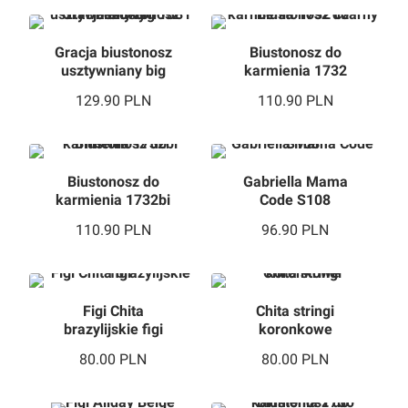
Gracja biustonosz
Biustonosz do
usztywniany big
karmienia 1732
1381 beżowy
czarny
129.90
PLN
110.90
PLN
Biustonosz do
Gabriella Mama
karmienia 1732bi
Code S108
110.90
PLN
96.90
PLN
Figi Chita
Chita stringi
brazylijskie figi
koronkowe
80.00
PLN
80.00
PLN