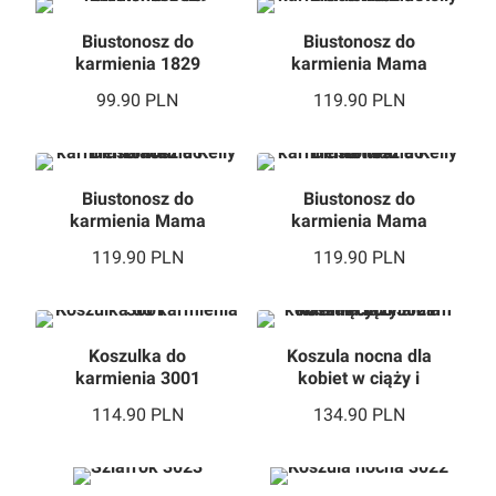
Biustonosz do
Biustonosz do
karmienia 1829
karmienia Mama
Kelly White
99.90
PLN
119.90
PLN
Biustonosz do
Biustonosz do
karmienia Mama
karmienia Mama
Kelly Black
Kelly Natural
119.90
PLN
119.90
PLN
Koszulka do
Koszula nocna dla
karmienia 3001
kobiet w ciąży i
mam karmiących
114.90
PLN
134.90
PLN
3021