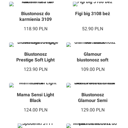
Biustonosz do
Figi big 3108 beż
karmienia 3109
118.90
PLN
52.90
PLN
Biustonosz
Glamour
Prestige Soft Light
biustonosz soft
Beige
black
123.90
PLN
109.00
PLN
Mama Sensi Light
Biustonosz
Black
Glamour Semi
Padded Black
124.00
PLN
129.00
PLN