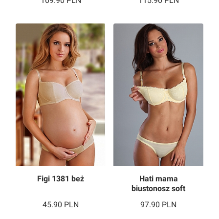
109.90
PLN
115.90
PLN
Figi 1381 beż
Hati mama
biustonosz soft
1535
45.90
PLN
97.90
PLN