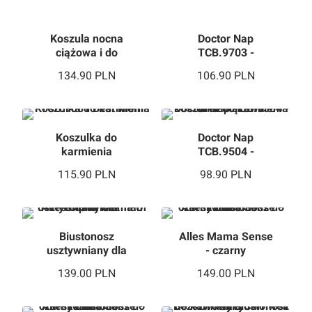
Koszula nocna
Doctor Nap
ciążowa i do
TCB.9703 -
karmienia 3012
koszulka nocna
134.90
PLN
106.90
PLN
czarna
dla kobiet w ciąży i
mam karmiących
Koszulka do
Doctor Nap
karmienia
TCB.9504 -
TCB.9081 Best
koszulka do
115.90
PLN
98.90
PLN
Mom
karmienia oraz
ciążowa
Biustonosz
Alles Mama Sense
usztywniany dla
- czarny
mam Alles Cipria
biustonosz do
139.00
PLN
149.00
PLN
Mama U
karmienia