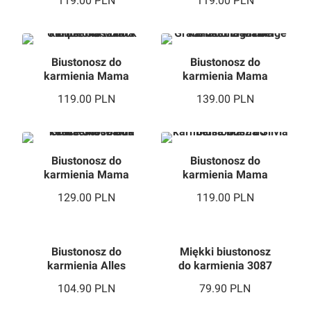
119.00
PLN
119.00
PLN
Beige
Biustonosz do
Biustonosz do
karmienia Mama
karmienia Mama
Unique Soft Black
Grace Soft Light
119.00
PLN
139.00
PLN
Beige
Biustonosz do
Biustonosz do
karmienia Mama
karmienia Mama
Grace Soft Black
Silvia U
129.00
PLN
119.00
PLN
Biustonosz do
Miękki biustonosz
karmienia Alles
do karmienia 3087
Mama Chi-Chi 03
104.90
PLN
79.90
PLN
U