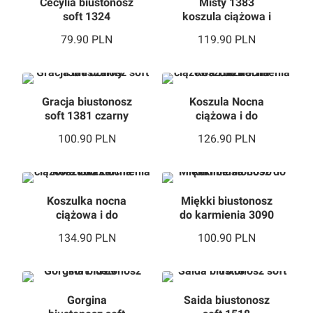
Cecylia biustonosz
Misty 1383
soft 1324
koszula ciążowa i
do karmienia
79.90
PLN
119.90
PLN
Gracja biustonosz
Koszula Nocna
soft 1381 czarny
ciążowa i do
karmienia 3121
100.90
PLN
126.90
PLN
Koszulka nocna
Miękki biustonosz
ciążowa i do
do karmienia 3090
karmienia 3122
134.90
PLN
100.90
PLN
Gorgina
Saida biustonosz