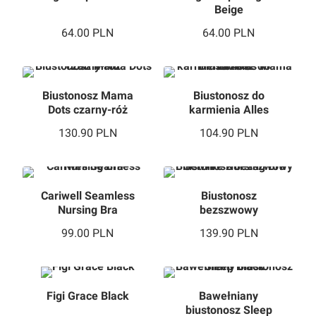
Beige
64.00
PLN
64.00
PLN
Biustonosz Mama
Biustonosz do
Dots czarny-róż
karmienia Alles
Mama Elize U
130.90
PLN
104.90
PLN
Cariwell Seamless
Biustonosz
Nursing Bra
bezszwowy
GelWire Nursing
99.00
PLN
139.90
PLN
Bra
Figi Grace Black
Bawełniany
biustonosz Sleep