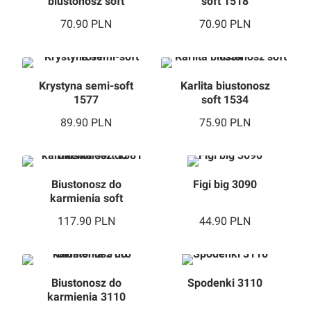
biustonosz soft
soft 1518
1529
70.90
PLN
70.90
PLN
Krystyna semi-soft
Karlita biustonosz
1577
soft 1534
89.90
PLN
75.90
PLN
Biustonosz do
Figi big 3090
karmienia soft
1381
117.90
PLN
44.90
PLN
Biustonosz do
Spodenki 3110
karmienia 3110