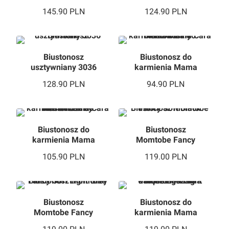
145.90
PLN
124.90
PLN
Biustonosz
Biustonosz do
usztywniany 3036
karmienia Mama
Cara Mia M biały
128.90
PLN
94.90
PLN
Biustonosz do
Biustonosz
karmienia Mama
Momtobe Fancy
Cara Mia M czarny
Soft Black
105.90
PLN
119.00
PLN
Biustonosz
Biustonosz do
Momtobe Fancy
karmienia Mama
Soft Light Grey
Unique Soft Light