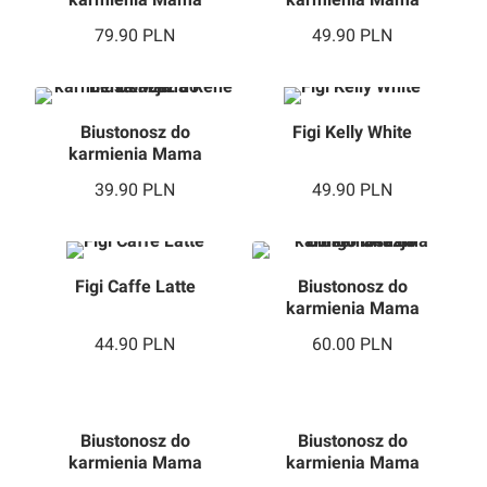
79.90
PLN
49.90
PLN
Biustonosz do
Figi Kelly White
karmienia Mama
Rene Okazja
39.90
PLN
49.90
PLN
Figi Caffe Latte
Biustonosz do
karmienia Mama
Congo Okazja
44.90
PLN
60.00
PLN
Biustonosz do
Biustonosz do
karmienia Mama
karmienia Mama
Grace Soft Light
Flow Soft Light
119.00
PLN
124.90
PLN
Grey
Grey