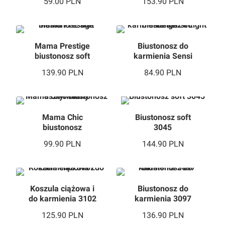
59.00
PLN
153.90
PLN
Mama Prestige
Biustonosz do
biustonosz soft
karmienia Sensi
Light Beige
139.90
PLN
84.90
PLN
Mama Chic
Biustonosz soft
biustonosz
3045
usztywniany
99.90
PLN
144.90
PLN
Koszula ciążowa i
Biustonosz do
do karmienia 3102
karmienia 3097
125.90
PLN
136.90
PLN