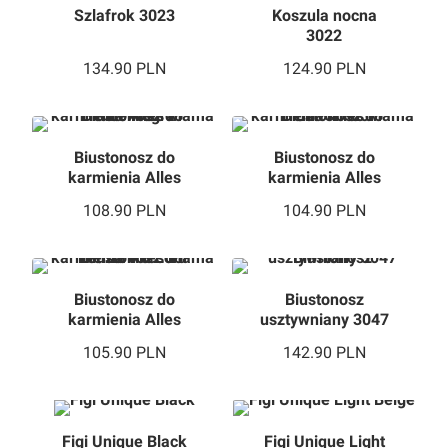
Szlafrok 3023
Koszula nocna
3022
134.90
PLN
124.90
PLN
Biustonosz do
Biustonosz do
karmienia Alles
karmienia Alles
Mama Nube Negra
Mama Chi-Chi 05
108.90
PLN
104.90
PLN
Biustonosz do
Biustonosz
karmienia Alles
usztywniany 3047
Mama Letizia PU
105.90
PLN
142.90
PLN
Ecru
Figi Unique Black
Figi Unique Light