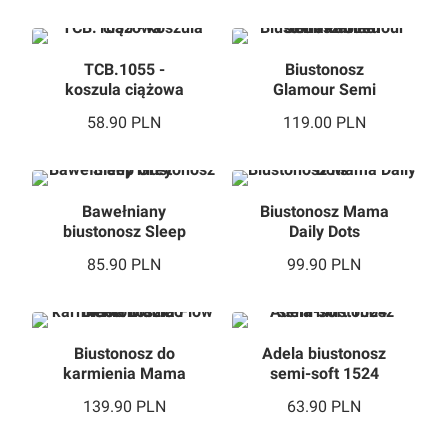
TCB.1055 -
Biustonosz
koszula ciążowa
Glamour Semi
Padded
58.90
PLN
119.00
PLN
Ultramarine
Bawełniany
Biustonosz Mama
biustonosz Sleep
Daily Dots
Grey
85.90
PLN
99.90
PLN
Biustonosz do
Adela biustonosz
karmienia Mama
semi-soft 1524
Flow Soft Black
139.90
PLN
63.90
PLN