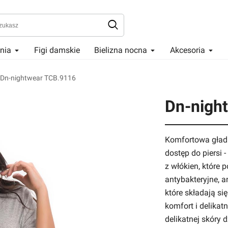
enia
Figi damskie
Bielizna nocna
Akcesoria
Dn-nightwear TCB.9116
Dn-nigh
Komfortowa gładka
dostęp do piersi 
z włókien, które 
antybakteryjne, a
które składają s
komfort i delikatn
delikatnej skóry d