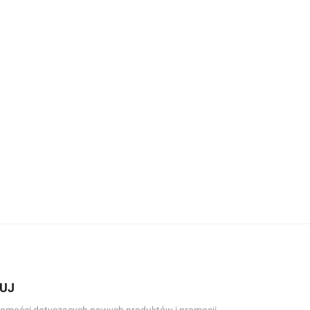
UJ
omości dotyczących nowych produktów i promocji.