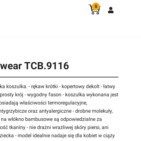
0
twear TCB.9116
 koszulka. - rękaw krótki - kopertowy dekolt - łatwy
- prosty krój - wygodny fason - koszulka wykonana jest
posiadają właściwości termoregulacyjne,
ntygrzybicze oraz antyalergiczne - drobne molekuły,
ię na włókno bambusowe są odpowiedzialne za
ość tkaniny - nie drażni wrażliwej skóry piersi, ani
ziecka - model idealnie nadaje się dla kobiet w ciąży