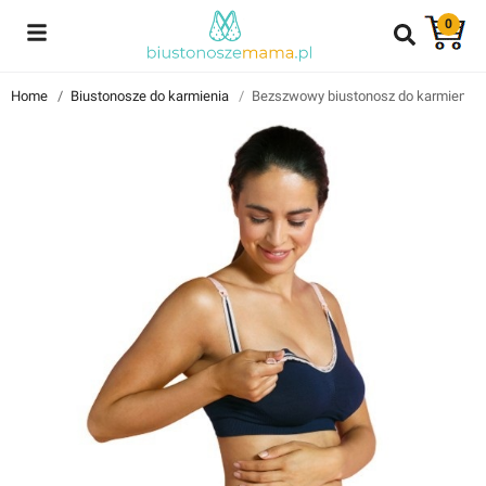
0
Reviews
Home
Biustonosze do karmienia
Bezszwowy biustonosz do karmienia C
Znajdź i przeczytaj historie użytkowników takich jak Ty!