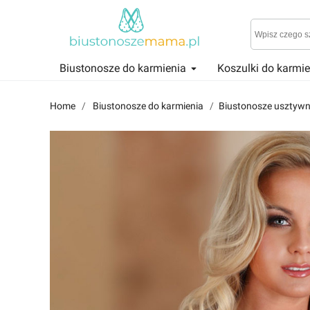
Biustonosze do karmienia
Koszulki do karmi
Reviews
Znajdź i przeczytaj historie użytkowników takich jak Ty!
Home
Biustonosze do karmienia
Biustonosze usztywn