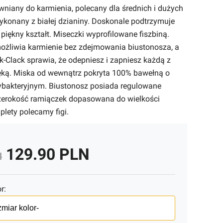
wniany do karmienia, polecany dla średnich i dużych
ykonany z białej dzianiny. Doskonale podtrzymuje
 piękny kształt. Miseczki wyprofilowane fiszbiną.
możliwia karmienie bez zdejmowania biustonosza, a
ck-Clack sprawia, że odepniesz i zapniesz każdą z
ęką. Miska od wewnątrz pokryta 100% bawełną o
bakteryjnym. Biustonosz posiada regulowane
zerokość ramiączek dopasowana do wielkości
lety polecamy figi.
129.90 PLN
N
r: