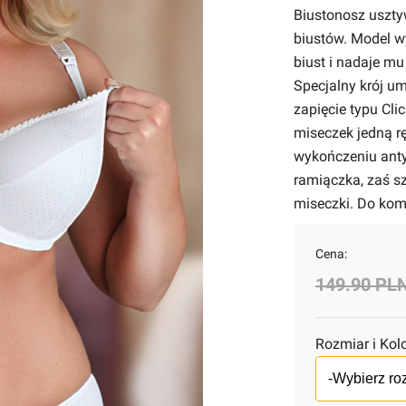
Biustonosz uszty
biustów. Model w
biust i nadaje mu
Specjalny krój u
zapięcie typu Cli
miseczek jedną r
wykończeniu anty
ramiączka, zaś s
miseczki. Do komp
Cena:
149.90 PL
Rozmiar i Kolo