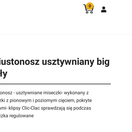
0
iustonosz usztywniany big
ły
stonosz - usztywniane miseczki- wykonany z
czki z pionowym i poziomym cięciem, pokryte
mi- klipsy Clic-Clac sprawdzają się podczas
czka regulowane