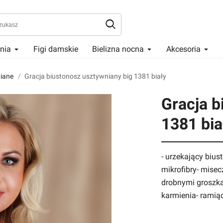
enia
Figi damskie
Bielizna nocna
Akcesoria
iane
Gracja biustonosz usztywniany big 1381 biały
Gracja b
1381 bia
- urzekający biu
mikrofibry- mise
drobnymi groszka
karmienia- ramią