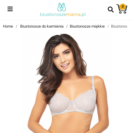
0
Reviews
Home
Biustonosze do karmienia
Biustonosze miękkie
Biustonosz d
Znajdź i przeczytaj historie użytkowników takich jak Ty!