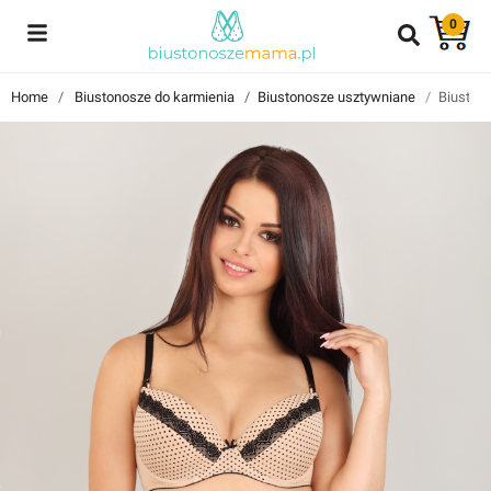
0
Reviews
Home
Biustonosze do karmienia
Biustonosze usztywniane
Biuston
Znajdź i przeczytaj historie użytkowników takich jak Ty!