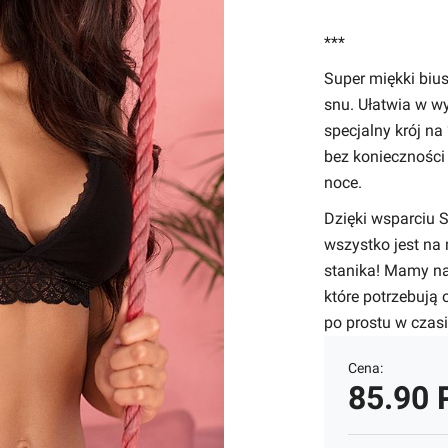
***
Super miękki bius
snu.
Ułatwia w w
specjalny krój na
bez konieczności 
noce.
Dzięki wsparciu 
wszystko jest na
stanika! Mamy nad
które potrzebują
po prostu w czas
Cena:
85.90 