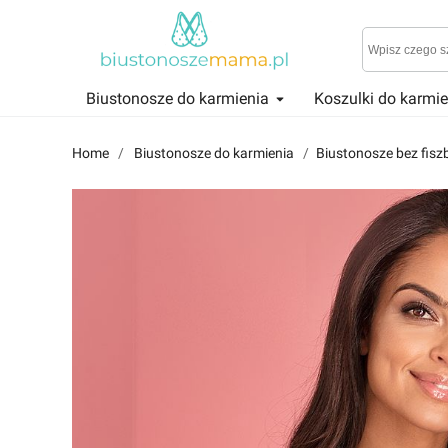
Biustonosze do karmienia
Koszulki do karmi
Reviews
Znajdź i przeczytaj historie użytkowników takich jak Ty!
Home
Biustonosze do karmienia
Biustonosze bez fisz