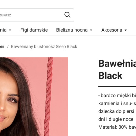
enia
Figi damskie
Bielizna nocna
Akcesoria
bin
Bawełniany biustonosz Sleep Black
Bawełnia
Black
- bardzo miękki b
karmienia i snu- 
dziecka do piersi
dni i długie noce
Materiał: 80% ba