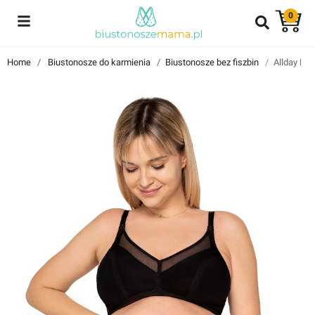
0
Reviews
Home
Biustonosze do karmienia
Biustonosze bez fiszbin
Allday Bla
Znajdź i przeczytaj historie użytkowników takich jak Ty!