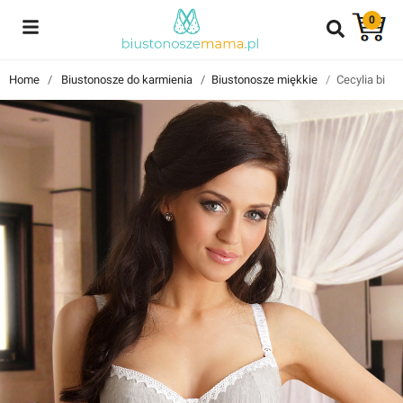
0
Reviews
Home
Biustonosze do karmienia
Biustonosze miękkie
Cecylia bius
Znajdź i przeczytaj historie użytkowników takich jak Ty!