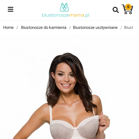
0
Reviews
Home
Biustonosze do karmienia
Biustonosze usztywniane
Biustono
Znajdź i przeczytaj historie użytkowników takich jak Ty!