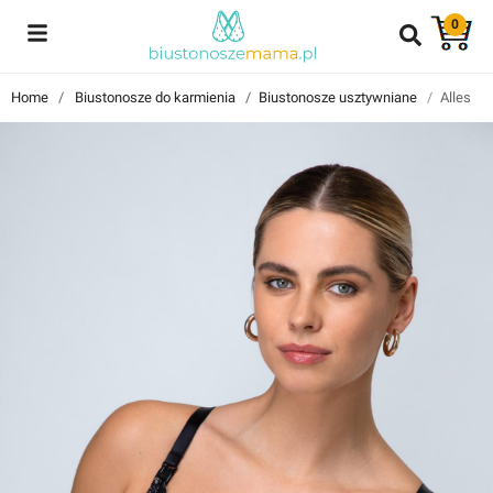
0
Reviews
Home
Biustonosze do karmienia
Biustonosze usztywniane
Alles M
Znajdź i przeczytaj historie użytkowników takich jak Ty!