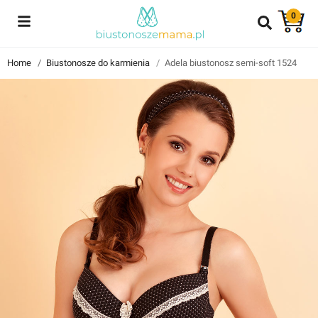
0
Reviews
Home
Biustonosze do karmienia
Adela biustonosz semi-soft 1524
Znajdź i przeczytaj historie użytkowników takich jak Ty!