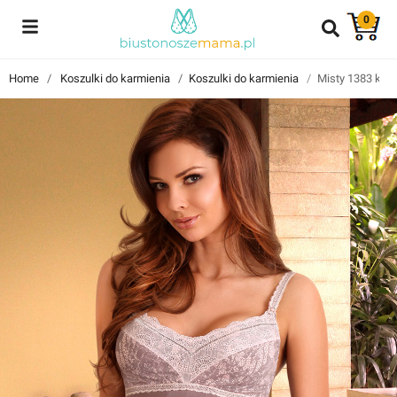
0
Reviews
Home
Koszulki do karmienia
Koszulki do karmienia
Misty 1383 kosz
Znajdź i przeczytaj historie użytkowników takich jak Ty!