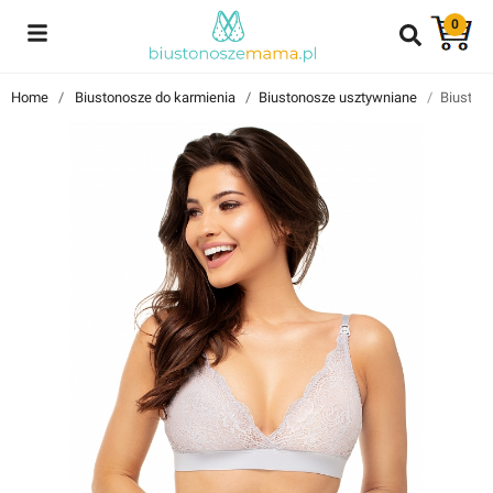
0
Reviews
Home
Biustonosze do karmienia
Biustonosze usztywniane
Biuston
Znajdź i przeczytaj historie użytkowników takich jak Ty!