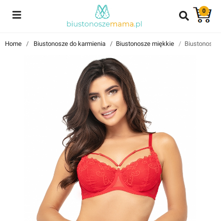
0
Reviews
Home
Biustonosze do karmienia
Biustonosze miękkie
Biustonosz 
Znajdź i przeczytaj historie użytkowników takich jak Ty!