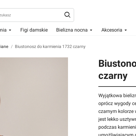
enia
Figi damskie
Bielizna nocna
Akcesoria
iane
Biustonosz do karmienia 1732 czarny
Biustono
czarny
Wyjątkowa bieliz
oprócz wygody ce
czarnym kolorze 
jest lekko usztyw
podczas karmieni
umożliwiającym o