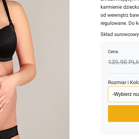
karmienie dzieck
od wewnątrz baw
regulowane. Do k
Skład surowcowy:
Cena:
139.90 PL
Rozmiar i Kolo