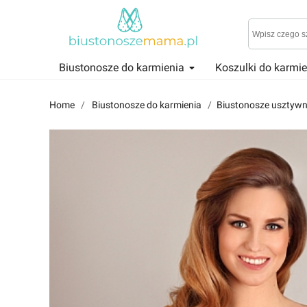
Biustonosze do karmienia
Koszulki do karmi
Reviews
Znajdź i przeczytaj historie użytkowników takich jak Ty!
Home
Biustonosze do karmienia
Biustonosze usztywn