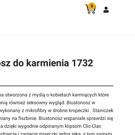
0
sz do karmienia 1732
na stworzona z myślą o kobietach karmiących które
nią również seksowny wygląd. Biustonosz w
wykonany z mikrofibry w drobne kropeczki . Staniczek
niany na fiszbinie. Biustonosz wspaniale sprawdzi się
a dzięki wygodnie odpinanym klipsom Clic-Clac
dpięcie i zapięcie miseczki jedną ręką, a tym samym