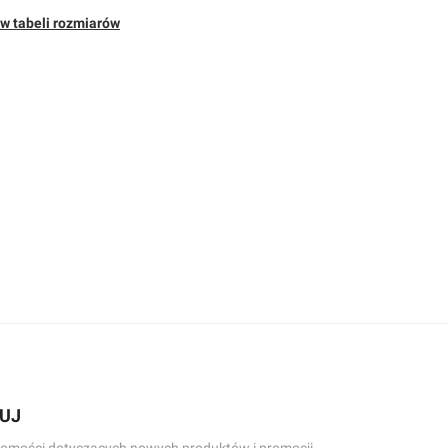
w tabeli rozmiarów
UJ
omości dotyczących nowych produktów i promocji.